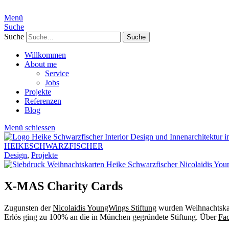
Menü
Suche
Suche
Willkommen
About me
Service
Jobs
Projekte
Referenzen
Blog
Menü schiessen
HEIKESCHWARZFISCHER
Design
,
Projekte
X-MAS Charity Cards
Zugunsten der
Nicolaidis YoungWings Stiftung
wurden Weihnachtskar
Erlös ging zu 100% an die in München gegründete Stiftung. Über
Fa