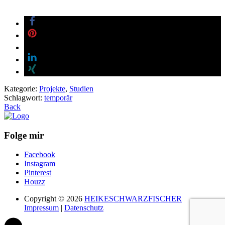
Entwurf
: Heike Schwarzfischer,
Eva Hatzinger
Betreuung:
Prof. Klaus Schmidhuber
, Roman Staub,
FH Rosenheim
Planung und Umsetzung:
Sommersemester 2002, i6
Kategorie:
Projekte
,
Studien
Schlagwort:
temporär
Back
Folge mir
Facebook
Instagram
Pinterest
Houzz
Copyright © 2026
HEIKESCHWARZFISCHER
Impressum
|
Datenschutz