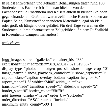
In selbst entworfenen und gebauten Behausungen traten rund 100
Studenten des Fachbereichs Innenarchitektur von der
Fachhochschule Rosenh
eim
und
Kaiserslautern
in kleinen Gruppen
gegeneinander an. Gefordert waren zeltähnliche Konstruktionen aus
Papier, Seide, Kunststoff oder anderen Materialien, egal ob klein
oder groß, ob hängend oder gefaltet. Für drei Tage verweilten die
Studenten in ihren phantastischen Zeltgebilde auf einem Fußballfeld
in Rosenheim. Campen mal anders!
weiterlesen
Die Grundidee des Zeltes ist ein auf die Spitze gestellter Würfel aus
Stäben, dessen Diagonalen eine bewohnbare Pyramide für zwei
Personen bilden. Die Konstruktion besteht aus dem
[ngg_images source=“galleries“ container_ids=“38″
Mero®Stahlrohrsystem
: zwölf Seitenstangen und sechs
exclusions=“337″ sortorder=“318,320,317,321,319,337″
Diagonalstangen sind an acht Mero®Knoten miteinander
display_type=“photocrati-nextgen_pro_slideshow“ image_crop=“0″
verbunden. Um Zug- und Druckkräften gerecht zu werden, sind die
image_pan=“1″ show_playback_controls=“0″ show_captions=“0″
jeweiligen Knotenpunkte mit Stahlseilen verspannt. Abspannungen
caption_class=“caption_overlay_bottom“ caption_height=“70″
zum Boden verteilen das Gewicht und verhindern ein Kippen bei
aspect_ratio=“1.5″ width=“2400″ width_unit=“px“
aufkommender Last. Das eigentliche Zelt, eine aus Stoff genähte
transition=“fade“ transition_speed=“1″ slideshow_speed=“5″
Pyramide aus Airtex, wird mittels Karabiner, Schlaufen und Seilen
border_size=“0″ border_color=“#ffffff“
an den Stangen und Knoten befestigt. Die horizontal gelegene
ngg_triggers_display=“never“ order_by=“sortorder“
Plattform ist mit einer Plane verstärkt und über eine an den Seilen
order_direction=“ASC“ returns=“included“
befestigte Leiter zu ereichen. Sie bietet dem Bewohner auch noch
maximum_entity_count=“500″]
die Möglichkeit die wasserdichte Überdachung zu lösen und das
abstrakte Objekt als Aussichts- und Beobachtungsturm zu nützen.