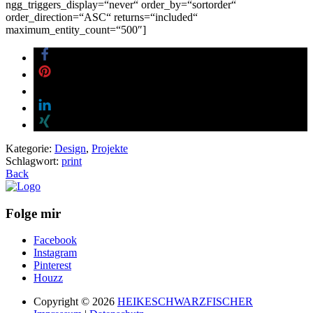
ngg_triggers_display=“never“ order_by=“sortorder“
order_direction=“ASC“ returns=“included“
maximum_entity_count=“500″]
Kategorie:
Design
,
Projekte
Schlagwort:
print
Back
Folge mir
Facebook
Instagram
Pinterest
Houzz
Copyright © 2026
HEIKESCHWARZFISCHER