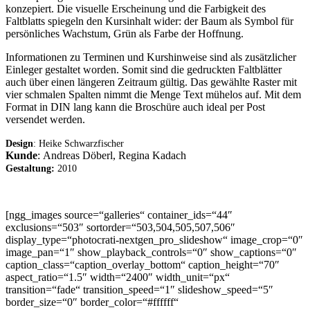
konzepiert. Die visuelle Erscheinung und die Farbigkeit des
Faltblatts spiegeln den Kursinhalt wider: der Baum als Symbol für
persönliches Wachstum, Grün als Farbe der Hoffnung.
Informationen zu Terminen und Kurshinweise sind als zusätzlicher
Einleger gestaltet worden. Somit sind die gedruckten Faltblätter
auch über einen längeren Zeitraum gültig. Das gewählte Raster mit
vier schmalen Spalten nimmt die Menge Text mühelos auf. Mit dem
Format in DIN lang kann die Broschüre auch ideal per Post
versendet werden.
Design
: Heike Schwarzfischer
Kunde
: Andreas Döberl, Regina Kadach
Gestaltung:
2010
[ngg_images source=“galleries“ container_ids=“44″
exclusions=“503″ sortorder=“503,504,505,507,506″
display_type=“photocrati-nextgen_pro_slideshow“ image_crop=“0″
image_pan=“1″ show_playback_controls=“0″ show_captions=“0″
caption_class=“caption_overlay_bottom“ caption_height=“70″
aspect_ratio=“1.5″ width=“2400″ width_unit=“px“
transition=“fade“ transition_speed=“1″ slideshow_speed=“5″
border_size=“0″ border_color=“#ffffff“